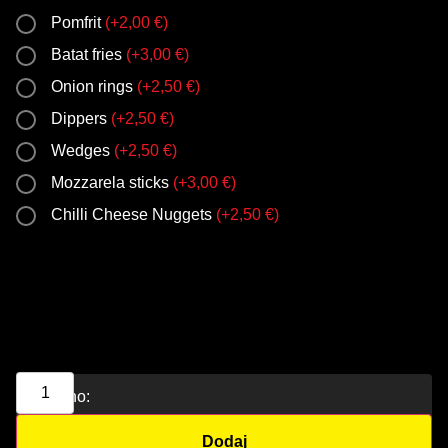
Pomfrit
(
+
2,00
€
)
Batat fries
(
+
3,00
€
)
Onion rings
(
+
2,50
€
)
Dippers
(
+
2,50
€
)
Wedges
(
+
2,50
€
)
Mozzarela sticks
(
+
3,00
€
)
Chilli Cheese Nuggets
(
+
2,50
€
)
Ukupno:
Dodaj