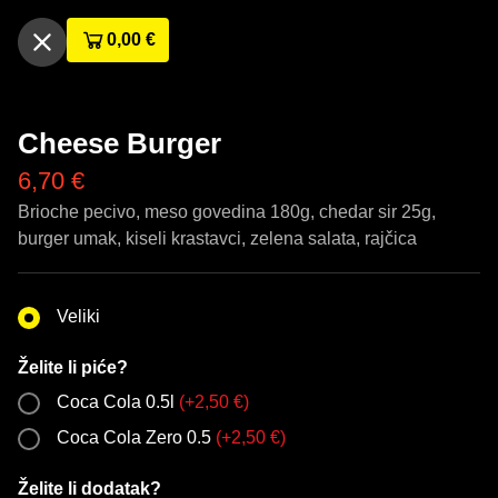
0,00
€
Cheese Burger
6,70
€
Brioche pecivo, meso govedina 180g, chedar sir 25g,
burger umak, kiseli krastavci, zelena salata, rajčica
Veliki
Želite li piće?
Coca Cola 0.5l
(
+
2,50
€
)
Coca Cola Zero 0.5
(
+
2,50
€
)
Želite li dodatak?