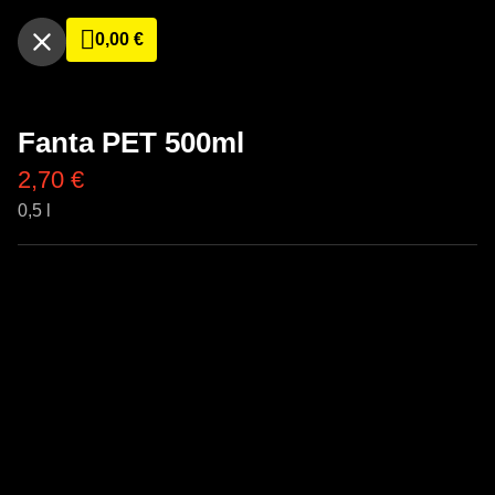
0,00
€
Fanta PET 500ml
2,70
€
0,5 l