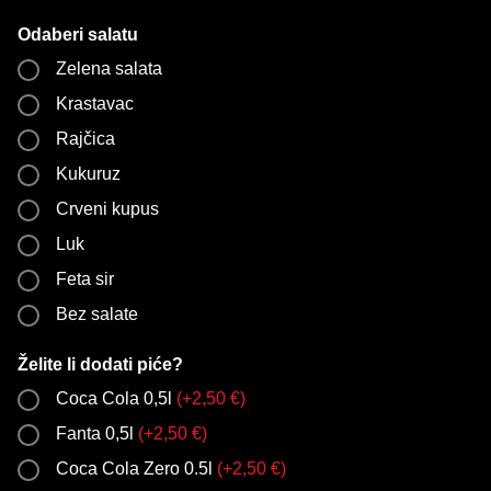
Odaberi salatu
Zelena salata
Krastavac
Rajčica
Kukuruz
Crveni kupus
Luk
Feta sir
Bez salate
Želite li dodati piće?
Coca Cola 0,5l
(
+
2,50
€
)
Fanta 0,5l
(
+
2,50
€
)
Coca Cola Zero 0.5l
(
+
2,50
€
)