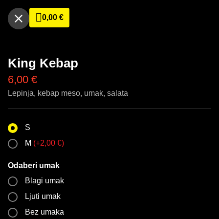
0,00
€
King Kebap
6,00
€
Lepinja, kebap meso, umak, salata
S
M
(
+
2,00
€
)
Odaberi umak
Blagi umak
Ljuti umak
Bez umaka