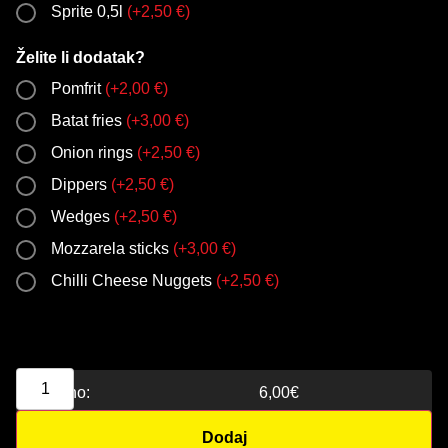
Sprite 0,5l
(
+
2,50
€
)
Želite li dodatak?
Pomfrit
(
+
2,00
€
)
Batat fries
(
+
3,00
€
)
Onion rings
(
+
2,50
€
)
Dippers
(
+
2,50
€
)
Wedges
(
+
2,50
€
)
Mozzarela sticks
(
+
3,00
€
)
Chilli Cheese Nuggets
(
+
2,50
€
)
Ukupno:
6,00
€
Dodaj