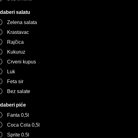
daberi salatu
Zelena salata
Krastavac
Rajčica
Kukuruz
Crveni kupus
Luk
Feta sir
Bez salate
daberi piće
Fanta 0,5l
Coca Cola 0,5l
Sprite 0.5l