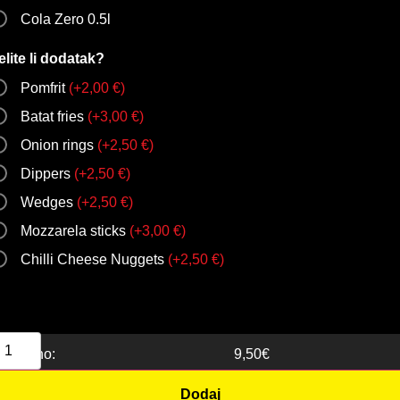
Cola Zero 0.5l
elite li dodatak?
Pomfrit
(
+
2,00
€
)
Batat fries
(
+
3,00
€
)
Onion rings
(
+
2,50
€
)
Dippers
(
+
2,50
€
)
Wedges
(
+
2,50
€
)
Mozzarela sticks
(
+
3,00
€
)
Chilli Cheese Nuggets
(
+
2,50
€
)
Ukupno:
9,50
€
Dodaj