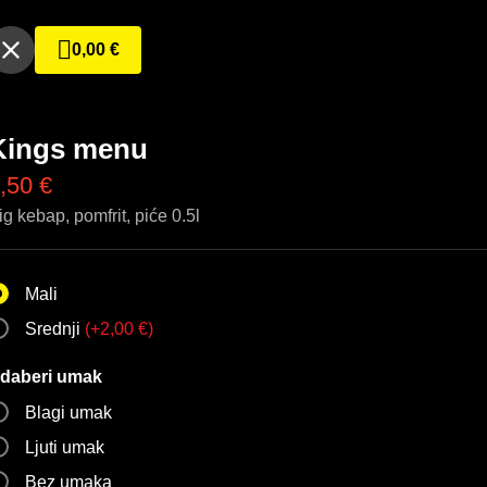
0,00
€
Kings menu
,50
€
ig kebap, pomfrit, piće 0.5l
Mali
Srednji
(
+
2,00
€
)
daberi umak
Blagi umak
Ljuti umak
Bez umaka