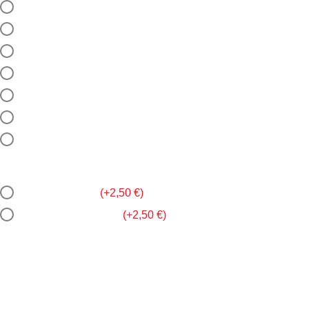
Krastavac
Rajčica
Kukuruz
Crveni kupus
Luk
Feta sir
Bez salate
Želite li piće?
Coca Cola 0.5l
(
+
2,50
€
)
Coca Cola Zero 0.5
(
+
2,50
€
)