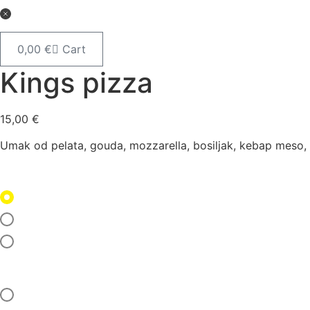
Idi
na
sadržaj
0,00
€
Cart
Kings pizza
15,00
€
Umak od pelata, gouda, mozzarella, bosiljak, kebap meso,
Odaberi umak
Blagi umak
Ljuti umak
Bez umaka
Odaberi salatu
Zelena salata