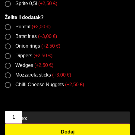
Sprite 0,5l
(
+
2,50
€
)
Želite li dodatak?
Pomfrit
(
+
2,00
€
)
Batat fries
(
+
3,00
€
)
Onion rings
(
+
2,50
€
)
Dippers
(
+
2,50
€
)
Wedges
(
+
2,50
€
)
Mozzarela sticks
(
+
3,00
€
)
Chilli Cheese Nuggets
(
+
2,50
€
)
Ukupno:
Dodaj