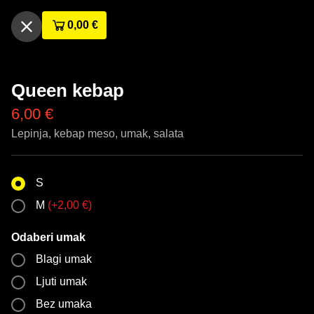
0,00
€
Queen kebap
6,00
€
Lepinja, kebap meso, umak, salata
S
M
(
+
2,00
€
)
Odaberi umak
Blagi umak
Ljuti umak
Bez umaka