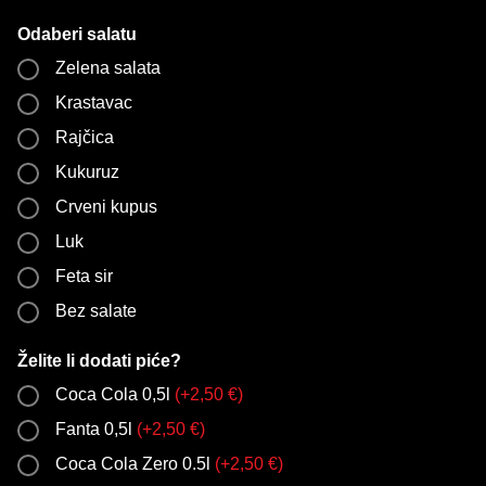
Odaberi salatu
Zelena salata
Krastavac
Rajčica
Kukuruz
Crveni kupus
Luk
Feta sir
Bez salate
Želite li dodati piće?
Coca Cola 0,5l
(
+
2,50
€
)
Fanta 0,5l
(
+
2,50
€
)
Coca Cola Zero 0.5l
(
+
2,50
€
)