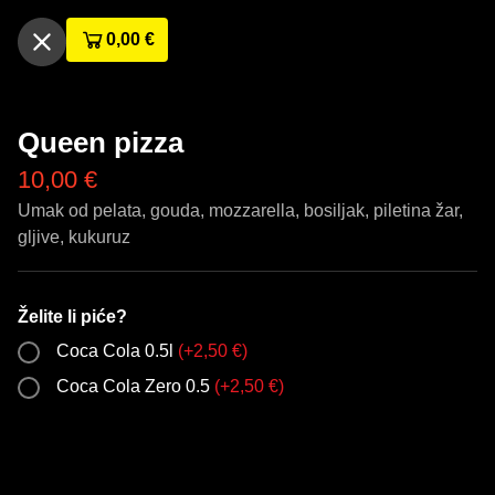
0,00
€
Queen pizza
10,00
€
Umak od pelata, gouda, mozzarella, bosiljak, piletina žar,
gljive, kukuruz
Želite li piće?
Coca Cola 0.5l
(
+
2,50
€
)
Coca Cola Zero 0.5
(
+
2,50
€
)