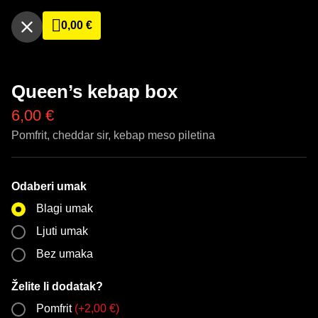
0,00
€
Queen’s kebap box
6,00
€
Pomfrit, cheddar sir, kebap meso piletina
Odaberi umak
Blagi umak
Ljuti umak
Bez umaka
Želite li dodatak?
Pomfrit
(
+
2,00
€
)