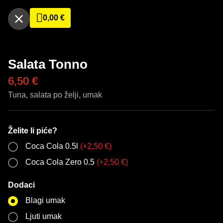
0,00
€
Salata Tonno
6,50
€
Tuna, salata po želji, umak
Želite li piće?
Coca Cola 0.5l
(
+
2,50
€
)
Coca Cola Zero 0.5
(
+
2,50
€
)
Dodaci
Blagi umak
Ljuti umak