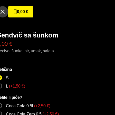
0,00
€
Sendvič sa šunkom
,00
€
ecivo, šunka, sir, umak, salata
eličina
S
L
(
+
1,50
€
)
elite li piće?
Coca Cola 0.5l
(
+
2,50
€
)
Coca Cola Zero 0.5
(
+
2,50
€
)