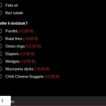
Feta sir
Bez salate
elite li dodatak?
Pomfrit
(
+
2,00
€
)
Batat fries
(
+
3,00
€
)
Onion rings
(
+
2,50
€
)
Dippers
(
+
2,50
€
)
Wedges
(
+
2,50
€
)
Mozzarela sticks
(
+
3,00
€
)
Chilli Cheese Nuggets
(
+
2,50
€
)
Ukupno: