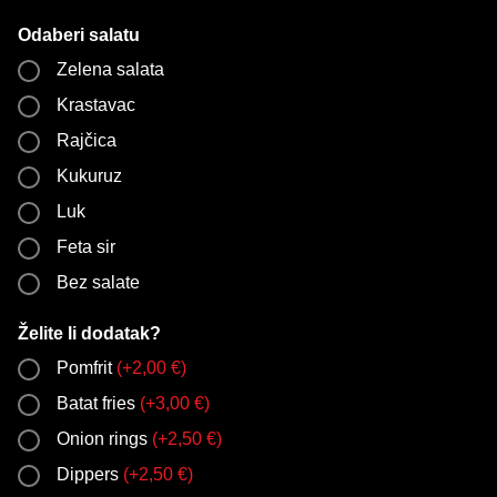
Odaberi salatu
Zelena salata
Krastavac
Rajčica
Kukuruz
Luk
Feta sir
Bez salate
Želite li dodatak?
Pomfrit
(
+
2,00
€
)
Batat fries
(
+
3,00
€
)
Onion rings
(
+
2,50
€
)
Dippers
(
+
2,50
€
)