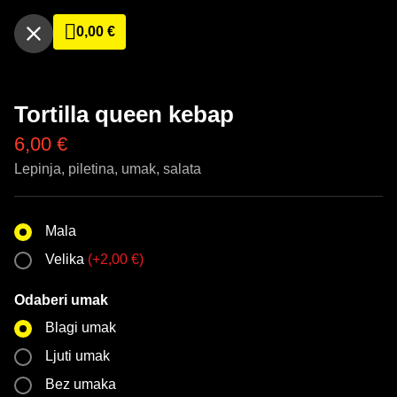
0,00
€
Tortilla queen kebap
6,00
€
Lepinja, piletina, umak, salata
Mala
Velika
(
+
2,00
€
)
Odaberi umak
Blagi umak
Ljuti umak
Bez umaka