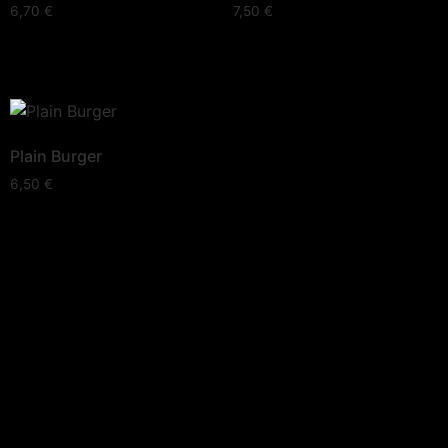
6,70
€
7,50
€
Plain Burger
6,50
€