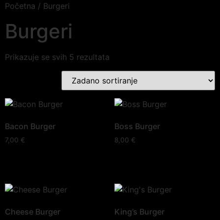
Početna
/ Burgeri
Burgeri
Prikazuje se svih 5 rezultata
Bacon Burger
Boss Burger
7,00
€
8,00
€
Cheese Burger
King’s Burger