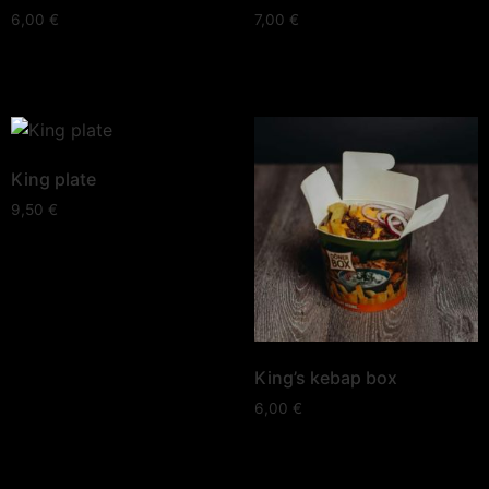
6,00
€
7,00
€
King plate
9,50
€
King’s kebap box
6,00
€