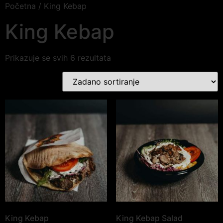
Početna
/ King Kebap
King Kebap
Prikazuje se svih 6 rezultata
King Kebap
King Kebap Salad